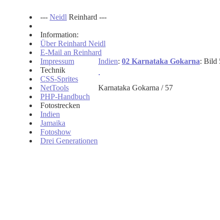
---
Neidl
Reinhard ---
Information:
Über Reinhard Neidl
E-Mail an Reinhard
Impressum
Indien
:
02 Karnataka Gokarna
: Bild
Technik
CSS-Sprites
NetTools
Karnataka Gokarna / 57
PHP-Handbuch
Fotostrecken
Indien
Jamaika
Fotoshow
Drei Generationen