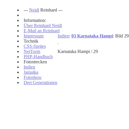
---
Neidl
Reinhard ---
Information:
Über Reinhard Neidl
E-Mail an Reinhard
Impressum
Indien
:
03 Karnataka Hampi
: Bild 2
Technik
CSS-Sprites
NetTools
Karnataka Hampi / 29
PHP-Handbuch
Fotostrecken
Indien
Jamaika
Fotoshow
Drei Generationen