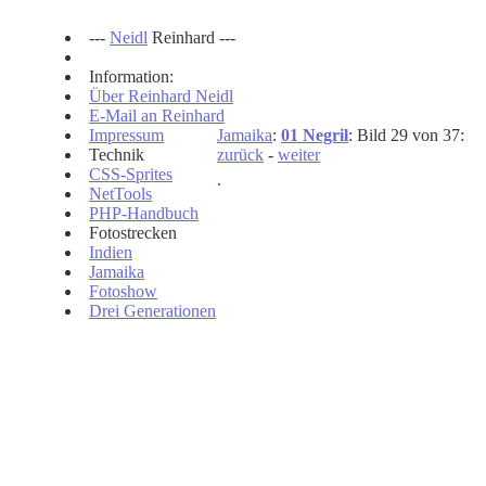
---
Neidl
Reinhard ---
Information:
Über Reinhard Neidl
E-Mail an Reinhard
Impressum
Jamaika
:
01 Negril
: Bild 29 von 37:
Technik
zurück
-
weiter
CSS-Sprites
NetTools
PHP-Handbuch
Fotostrecken
Indien
Jamaika
Fotoshow
Drei Generationen