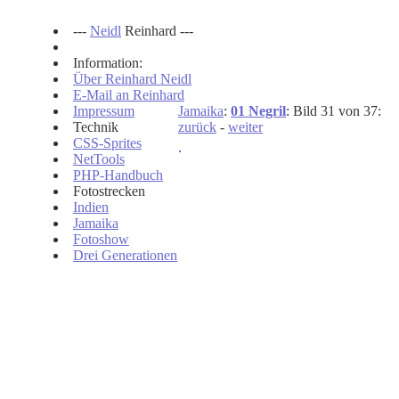
---
Neidl
Reinhard ---
Information:
Über Reinhard Neidl
E-Mail an Reinhard
Impressum
Jamaika
:
01 Negril
: Bild 31 von 37:
Technik
zurück
-
weiter
CSS-Sprites
NetTools
PHP-Handbuch
Fotostrecken
Indien
Jamaika
Fotoshow
Drei Generationen