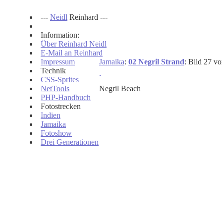
---
Neidl
Reinhard ---
Information:
Über Reinhard Neidl
E-Mail an Reinhard
Impressum
Jamaika
:
02 Negril Strand
: Bild 27 v
Technik
CSS-Sprites
NetTools
Negril Beach
PHP-Handbuch
Fotostrecken
Indien
Jamaika
Fotoshow
Drei Generationen