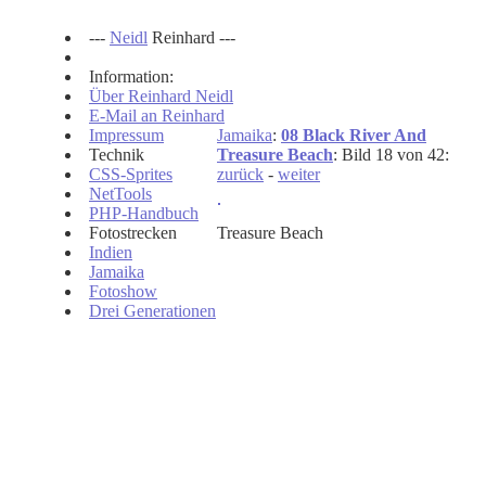
---
Neidl
Reinhard ---
Information:
Über Reinhard Neidl
E-Mail an Reinhard
Impressum
Jamaika
:
08 Black River And
Technik
Treasure Beach
: Bild 18 von 42:
CSS-Sprites
zurück
-
weiter
NetTools
PHP-Handbuch
Fotostrecken
Treasure Beach
Indien
Jamaika
Fotoshow
Drei Generationen