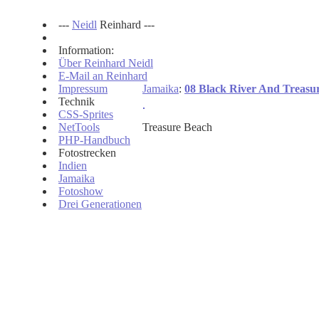
---
Neidl
Reinhard ---
Information:
Über Reinhard Neidl
E-Mail an Reinhard
Impressum
Jamaika
:
08 Black River And Treasu
Technik
CSS-Sprites
NetTools
Treasure Beach
PHP-Handbuch
Fotostrecken
Indien
Jamaika
Fotoshow
Drei Generationen