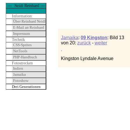
---
Reinhard ---
Neidl
Information:
Über Reinhard Neidl
E-Mail an Reinhard
Impressum
Jamaika
:
09 Kingston
: Bild 13
Technik
von 20:
zurück
-
weiter
CSS-Sprites
NetTools
PHP-Handbuch
Kingston Lyndale Avenue
Fotostrecken
Indien
Jamaika
Fotoshow
Drei Generationen