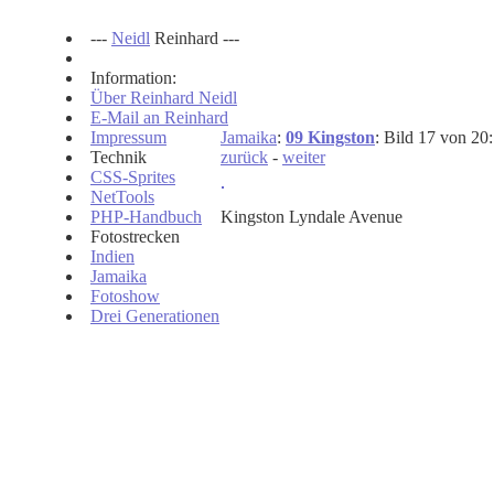
---
Neidl
Reinhard ---
Information:
Über Reinhard Neidl
E-Mail an Reinhard
Impressum
Jamaika
:
09 Kingston
: Bild 17 von 20:
Technik
zurück
-
weiter
CSS-Sprites
NetTools
PHP-Handbuch
Kingston Lyndale Avenue
Fotostrecken
Indien
Jamaika
Fotoshow
Drei Generationen