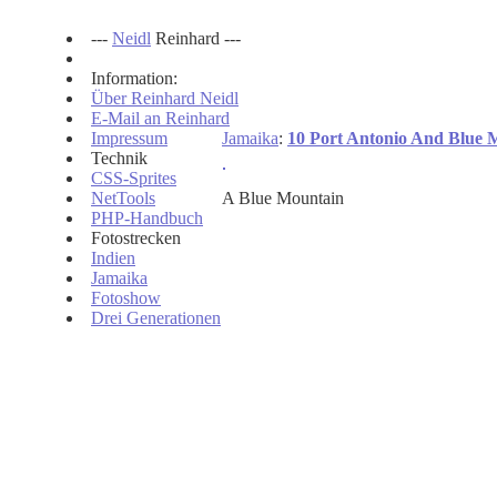
---
Neidl
Reinhard ---
Information:
Über Reinhard Neidl
E-Mail an Reinhard
Impressum
Jamaika
:
10 Port Antonio And Blue 
Technik
CSS-Sprites
NetTools
A Blue Mountain
PHP-Handbuch
Fotostrecken
Indien
Jamaika
Fotoshow
Drei Generationen