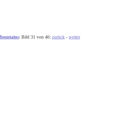
Mountains
: Bild 31 von 46:
zurück
-
weiter