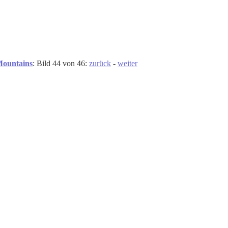
Mountains
: Bild 44 von 46:
zurück
-
weiter