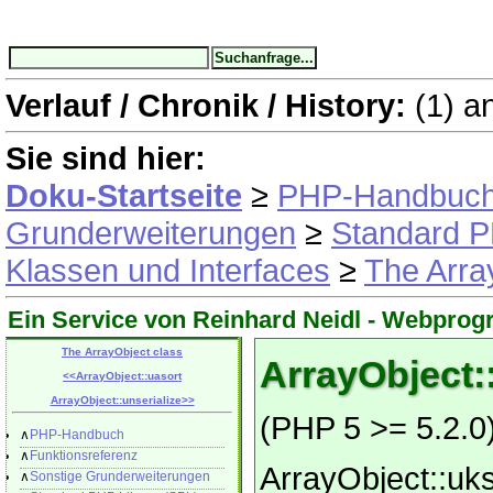
Verlauf / Chronik / History:
(1)
a
Sie sind hier:
Doku-Startseite
≥
PHP-Handbuc
Grunderweiterungen
≥
Standard P
Klassen und Interfaces
≥
The Arra
Ein Service von Reinhard Neidl -
Webprog
The ArrayObject class
ArrayObject:
<<
ArrayObject::uasort
ArrayObject::unserialize
>>
(PHP 5 >= 5.2.0
∧
PHP-Handbuch
∧
Funktionsreferenz
ArrayObject::uks
∧
Sonstige Grunderweiterungen