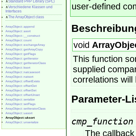
∧
Standard PHP Library (SPL)
user-defined co
∧
Verschiedene Klassen und
Interfaces
∧
The ArrayObject class
Beschreibun
ArrayObject::append
ArrayObject::asort
ArrayObject::__construct
ArrayObject::count
void
ArrayObjec
ArrayObject::exchangeArray
ArrayObject::getArrayCopy
ArrayObject::getFlags
This function so
ArrayObject::getIterator
ArrayObject::getIteratorClass
supplied compari
ArrayObject::ksort
ArrayObject::natcasesort
correlations wil
ArrayObject::natsort
ArrayObject::offsetExists
ArrayObject::offsetGet
ArrayObject::offsetSet
ArrayObject::offsetUnset
Parameter-Li
ArrayObject::serialize
ArrayObject::setFlags
ArrayObject::setIteratorClass
ArrayObject::uasort
ArrayObject::uksort
cmp_function
ArrayObject::unserialize
The callback