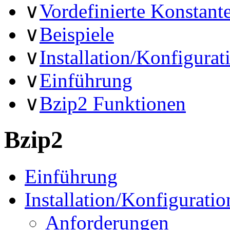
∨
Vordefinierte Konstant
∨
Beispiele
∨
Installation/Konfigurat
∨
Einführung
∨
Bzip2 Funktionen
Bzip2
Einführung
Installation/Konfiguratio
Anforderungen