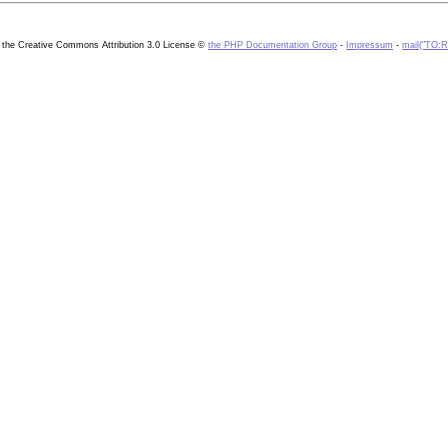
the Creative Commons Attribution 3.0 License ©
the PHP Documentation Group
-
Impressum
-
mail("TO:Re