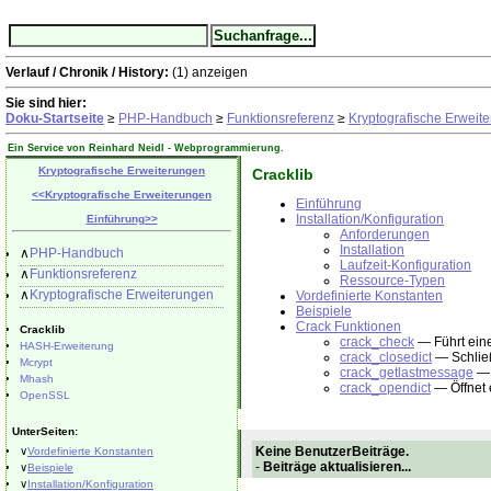
Verlauf / Chronik / History:
(1)
anzeigen
Sie sind hier:
Doku-Startseite
≥
PHP-Handbuch
≥
Funktionsreferenz
≥
Kryptografische Erweit
Ein Service von Reinhard Neidl -
Webprogrammierung
.
Kryptografische Erweiterungen
Cracklib
<<
Kryptografische Erweiterungen
Einführung
Installation/Konfiguration
Einführung
>>
Anforderungen
Installation
∧
PHP-Handbuch
Laufzeit-Konfiguration
∧
Funktionsreferenz
Ressource-Typen
∧
Kryptografische Erweiterungen
Vordefinierte Konstanten
Beispiele
Crack Funktionen
Cracklib
crack_check
— Führt ein
HASH-Erweiterung
crack_closedict
— Schließ
Mcrypt
crack_getlastmessage
— 
Mhash
crack_opendict
— Öffnet 
OpenSSL
UnterSeiten:
Keine BenutzerBeiträge.
∨
Vordefinierte Konstanten
-
Beiträge aktualisieren...
∨
Beispiele
∨
Installation/Konfiguration