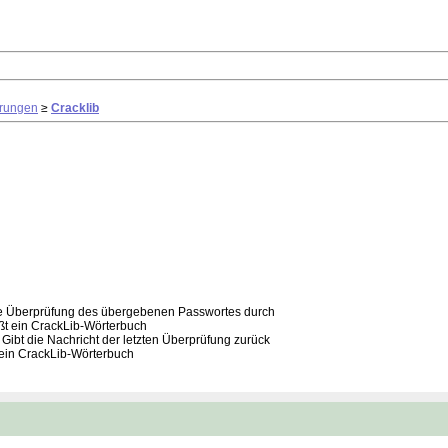
erungen
≥
Cracklib
e Überprüfung des übergebenen Passwortes durch
t ein CrackLib-Wörterbuch
Gibt die Nachricht der letzten Überprüfung zurück
ein CrackLib-Wörterbuch