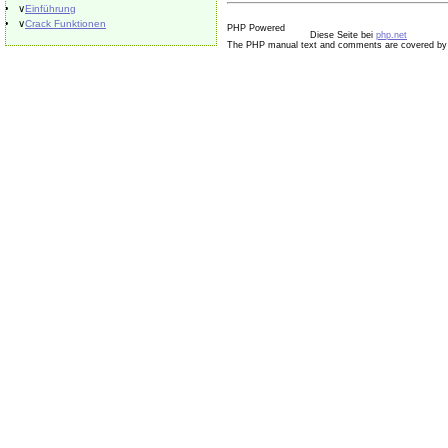
∨
Einführung
∨
Crack Funktionen
Diese Seite bei
php.net
The PHP manual text and comments are covered by 