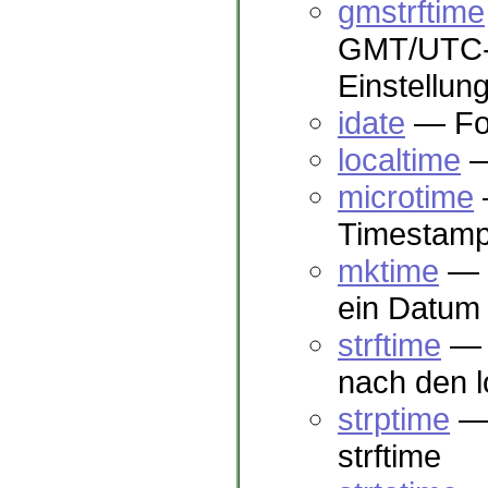
gmstrftime
GMT/UTC-F
Einstellun
idate
— For
localtime
— 
microtime
Timestamp
mktime
— G
ein Datum
strftime
— F
nach den l
strptime
— 
strftime