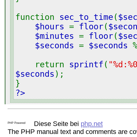
function
sec_to_time
(
$se
$hours
=
floor
(
$seco
$minutes
=
floor
(
$se
$seconds
=
$seconds
return
sprintf
(
"%d:%
$seconds
);
}
?>
Diese Seite bei
php.net
The PHP manual text and comments are cov