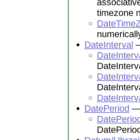
associative
timezone 
DateTimeZo
numerically
DateInterval
—
DateInterv
DateInterv
DateInterv
DateInterva
DateInterv
DatePeriod
— 
DatePeriod
DatePeriod