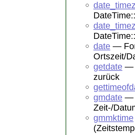
date_time
DateTime:
date_time
DateTime:
date
— For
Ortszeit/
getdate
— G
zurück
gettimeofd
gmdate
— 
Zeit-/Dat
gmmktime
(Zeitstemp