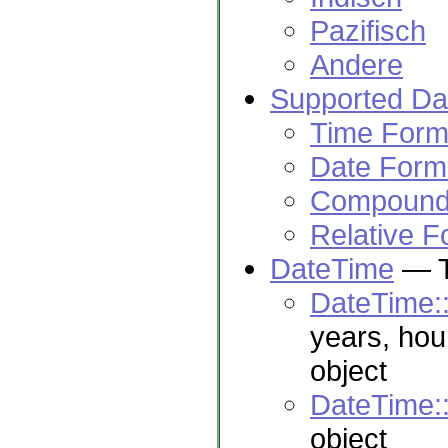
Pazifisch
Andere
Supported Da
Time Form
Date Form
Compound
Relative F
DateTime
— T
DateTime:
years, hou
object
DateTime:
object