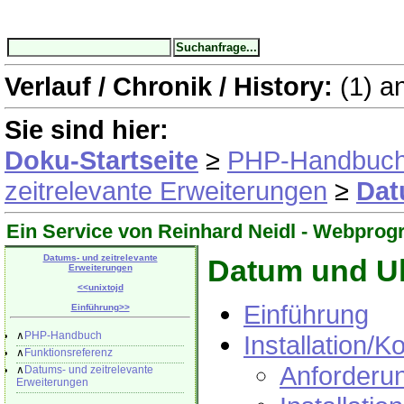
Verlauf / Chronik / History:
(1)
a
Sie sind hier:
Doku-Startseite
≥
PHP-Handbuc
zeitrelevante Erweiterungen
≥
Dat
Ein Service von Reinhard Neidl -
Webprog
Datums- und zeitrelevante
Datum und Uh
Erweiterungen
<<
unixtojd
Einführung
Einführung
>>
∧
PHP-Handbuch
Installation/K
∧
Funktionsreferenz
Anforderu
∧
Datums- und zeitrelevante
Erweiterungen