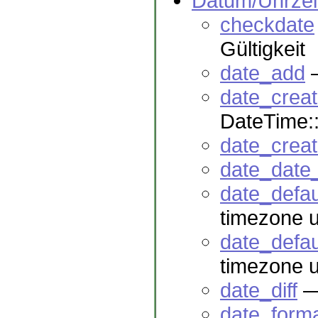
Datum/Uhrzei
checkdate
Gültigkeit
date_add
—
date_crea
DateTime:
date_crea
date_date
date_defa
timezone us
date_defa
timezone us
date_diff
— 
date_form