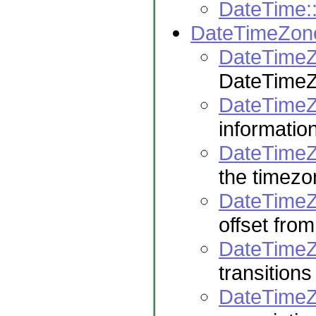
DateTime:
DateTimeZon
DateTimeZ
DateTimeZ
DateTimeZ
informatio
DateTime
the timezo
DateTimeZ
offset fr
DateTimeZ
transitions
DateTimeZo