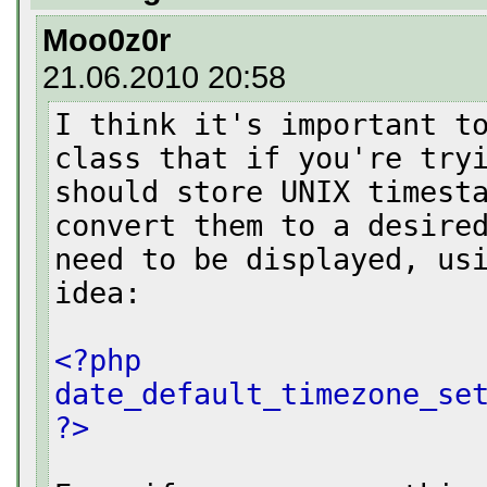
Moo0z0r
21.06.2010 20:58
I think it's important t
class that if you're try
should store UNIX timest
convert them to a desire
need to be displayed, us
idea:
<?php
date_default_timezone_se
?>