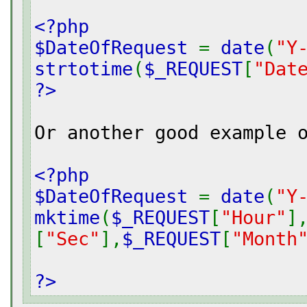
<?php
$DateOfRequest
=
date
(
"Y
strtotime
(
$_REQUEST
[
"Dat
?>
Or another good example 
<?php
$DateOfRequest
=
date
(
"Y
mktime
(
$_REQUEST
[
"Hour"
]
[
"Sec"
],
$_REQUEST
[
"Month
?>