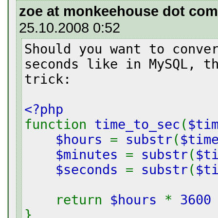
zoe at monkeehouse dot com
25.10.2008 0:52
Should you want to conve
seconds like in MySQL, t
trick:
<?php
function
time_to_sec
(
$ti
$hours
=
substr
(
$tim
$minutes
=
substr
(
$t
$seconds
=
substr
(
$t
return
$hours
*
360
}