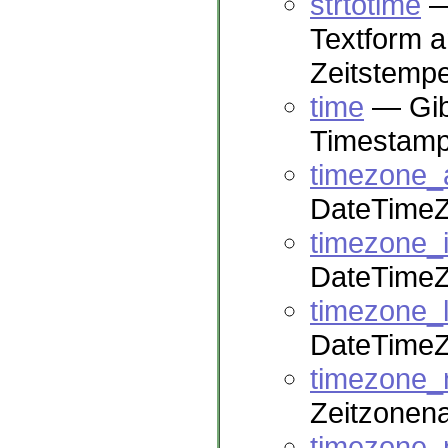
strtotime
— 
Textform 
Zeitstemp
time
— Gibt
Timestamp
timezone_a
DateTimeZo
timezone_id
DateTimeZo
timezone_l
DateTimeZ
timezone
Zeitzonen
timezone