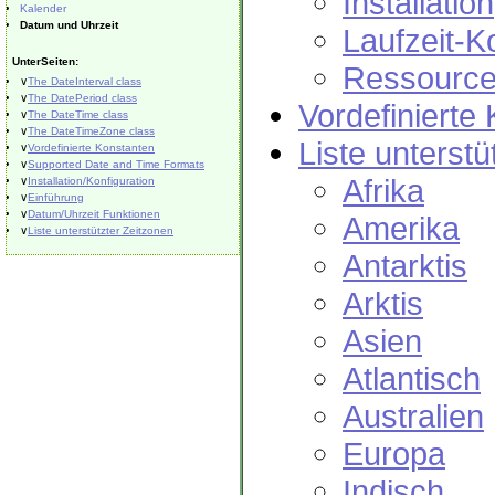
Installation
Kalender
Datum und Uhrzeit
Laufzeit-K
UnterSeiten:
Ressource
∨
The DateInterval class
∨
The DatePeriod class
Vordefinierte
∨
The DateTime class
∨
The DateTimeZone class
Liste unterstü
∨
Vordefinierte Konstanten
∨
Supported Date and Time Formats
Afrika
∨
Installation/Konfiguration
∨
Einführung
∨
Datum/Uhrzeit Funktionen
Amerika
∨
Liste unterstützter Zeitzonen
Antarktis
Arktis
Asien
Atlantisch
Australien
Europa
Indisch