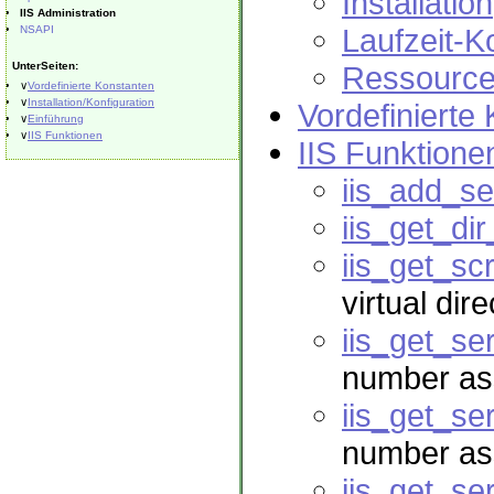
Installation
IIS Administration
Laufzeit-K
NSAPI
UnterSeiten:
Ressource
∨
Vordefinierte Konstanten
∨
Installation/Konfiguration
Vordefinierte
∨
Einführung
∨
IIS Funktionen
IIS Funktione
iis_add_se
iis_get_dir
iis_get_sc
virtual dir
iis_get_s
number as
iis_get_se
number ass
iis_get_se