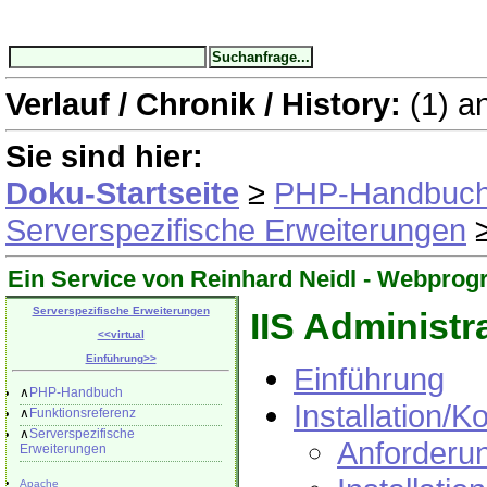
Verlauf / Chronik / History:
(1)
a
Sie sind hier:
Doku-Startseite
≥
PHP-Handbuc
Serverspezifische Erweiterungen
Ein Service von Reinhard Neidl -
Webprog
Serverspezifische Erweiterungen
IIS Administr
<<
virtual
Einführung
>>
Einführung
∧
PHP-Handbuch
Installation/K
∧
Funktionsreferenz
∧
Serverspezifische
Anforderu
Erweiterungen
Apache