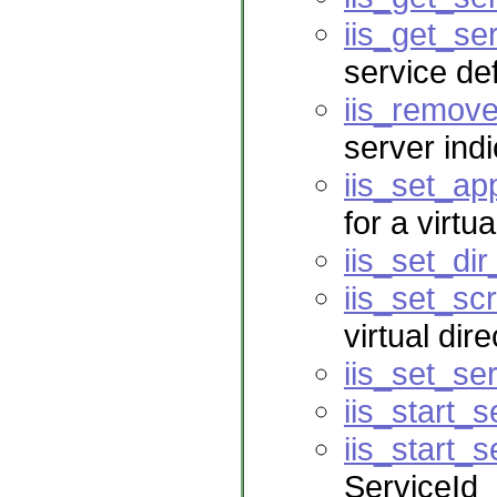
iis_get_se
service de
iis_remov
server ind
iis_set_ap
for a virtua
iis_set_dir
iis_set_sc
virtual dir
iis_set_se
iis_start_s
iis_start_s
ServiceId