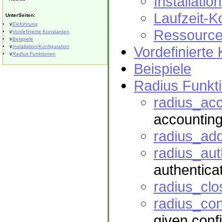
Installation
Laufzeit-K
UnterSeiten:
∨
Einführung
Ressource
∨
Vordefinierte Konstanten
∨
Beispiele
∨
Installation/Konfiguration
Vordefinierte
∨
Radius Funktionen
Beispiele
Radius Funkt
radius_ac
accountin
radius_ad
radius_au
authentica
radius_clo
radius_con
given confi