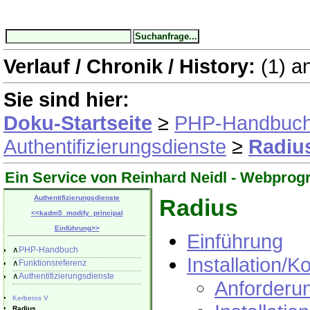
Verlauf / Chronik / History:
(1)
a
Sie sind hier:
Doku-Startseite
≥
PHP-Handbuc
Authentifizierungsdienste
≥
Radiu
Ein Service von Reinhard Neidl -
Webprog
Authentifizierungsdienste
Radius
<<
kadm5_modify_principal
Einführung
>>
Einführung
∧
PHP-Handbuch
Installation/K
∧
Funktionsreferenz
∧
Authentifizierungsdienste
Anforderu
Kerberos V
Radius