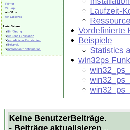
Installation
Printer
Laufzeit-K
W32api
win32ps
win32service
Ressource
UnterSeiten:
Vordefinierte
∨
Einführung
∨
win32ps Funktionen
Beispiele
∨
Vordefinierte Konstanten
∨
Beispiele
Statistics
∨
Installation/Konfiguration
win32ps Funk
win32_ps_l
win32_ps
win32_ps_
Keine BenutzerBeiträge.
-
Beiträge aktualisieren...