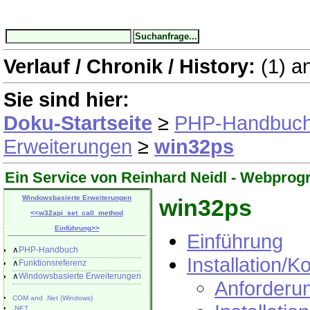
Verlauf / Chronik / History:
(1)
a
Sie sind hier:
Doku-Startseite
≥
PHP-Handbuc
Erweiterungen
≥
win32ps
Ein Service von Reinhard Neidl -
Webprog
Windowsbasierte Erweiterungen
win32ps
<<
w32api_set_call_method
Einführung
>>
Einführung
∧
PHP-Handbuch
Installation/K
∧
Funktionsreferenz
∧
Windowsbasierte Erweiterungen
Anforderu
COM and .Net (Windows)
.NET