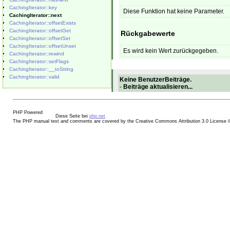
CachingIterator::key
Diese Funktion hat keine Parameter.
CachingIterator::next
CachingIterator::offsetExists
CachingIterator::offsetGet
Rückgabewerte
CachingIterator::offsetSet
CachingIterator::offsetUnset
Es wird kein Wert zurückgegeben.
CachingIterator::rewind
CachingIterator::setFlags
CachingIterator::__toString
CachingIterator::valid
Keine BenutzerBeiträge.
-
Beiträge aktualisieren...
Diese Seite bei
php.net
The PHP manual text and comments are covered by the Creative Commons Attribution 3.0 License