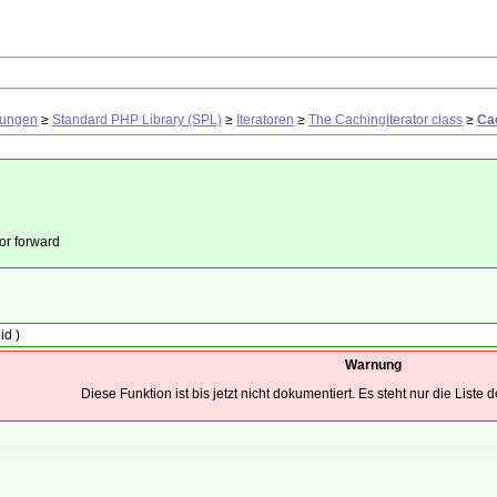
rungen
≥
Standard PHP Library (SPL)
≥
Iteratoren
≥
The CachingIterator class
≥
Cac
or forward
id
)
Warnung
Diese Funktion ist bis jetzt nicht dokumentiert. Es steht nur die Liste