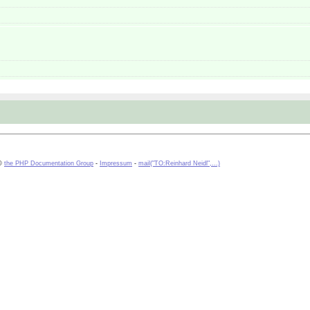
 ©
the PHP Documentation Group
-
Impressum
-
mail("TO:Reinhard Neidl",...)