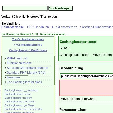
Verlauf / Chronik / History:
(1)
anzeigen
Sie sind hier:
Doku-Startseite
≥
PHP-Handbuch
≥
Funktionsreferenz
≥
Sonstige Grunderweite
Ein Service von Reinhard Neidl -
Webprogrammierung
.
The CachingIterator class
CachingIterator::next
<<
CachingIterator::key
(PHP 5)
CachingIterator::offsetExists
>>
CachingIterator::next
—
Move the iterat
∧
PHP-Handbuch
∧
Funktionsreferenz
Beschreibung
∧
Sonstige Grunderweiterungen
∧
Standard PHP Library (SPL)
public
void
CachingIterator::next
(
vo
∧
Iteratoren
∧
The CachingIterator class
CachingIterator::__construct
CachingIterator::count
CachingIterator::current
Move the iterator forward.
CachingIterator::getCache
CachingIterator::getFlags
CachingIterator::getInnerIterator
Parameter-Liste
CachingIterator::hasNext