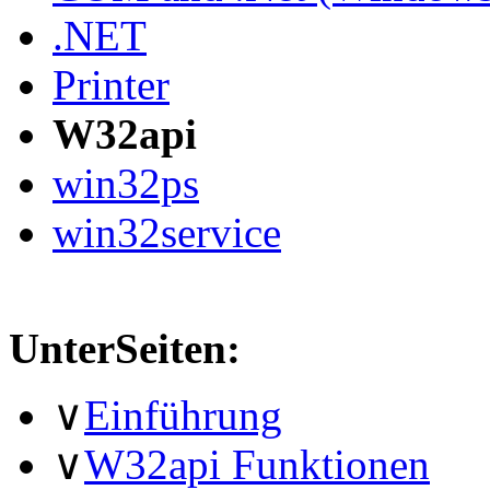
.NET
Printer
W32api
win32ps
win32service
UnterSeiten:
∨
Einführung
∨
W32api Funktionen