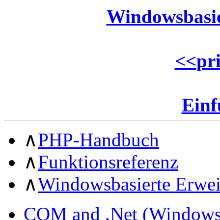
Windowsbasie
<<
pr
Ein
∧
PHP-Handbuch
∧
Funktionsreferenz
∧
Windowsbasierte Erwei
COM and .Net (Windows