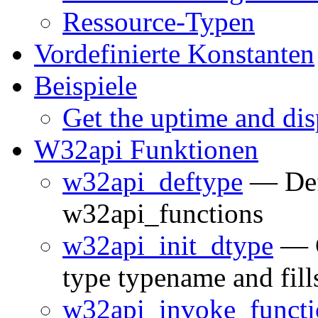
Ressource-Typen
Vordefinierte Konstanten
Beispiele
Get the uptime and dis
W32api Funktionen
w32api_deftype
— Defi
w32api_functions
w32api_init_dtype
— C
type typename and fills
w32api_invoke_functi