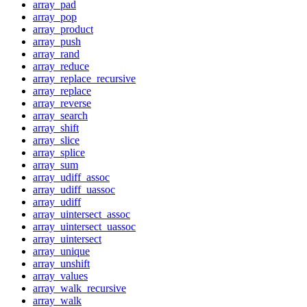
array_pad
array_pop
array_product
array_push
array_rand
array_reduce
array_replace_recursive
array_replace
array_reverse
array_search
array_shift
array_slice
array_splice
array_sum
array_udiff_assoc
array_udiff_uassoc
array_udiff
array_uintersect_assoc
array_uintersect_uassoc
array_uintersect
array_unique
array_unshift
array_values
array_walk_recursive
array_walk