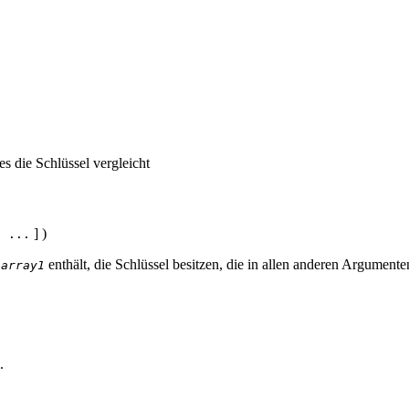
s die Schlüssel vergleicht
] )
$ ...
n
enthält, die Schlüssel besitzen, die in allen anderen Argumente
array1
.