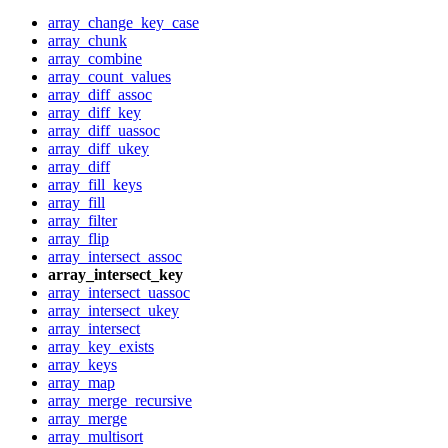
array_change_key_case
array_chunk
array_combine
array_count_values
array_diff_assoc
array_diff_key
array_diff_uassoc
array_diff_ukey
array_diff
array_fill_keys
array_fill
array_filter
array_flip
array_intersect_assoc
array_intersect_key
array_intersect_uassoc
array_intersect_ukey
array_intersect
array_key_exists
array_keys
array_map
array_merge_recursive
array_merge
array_multisort