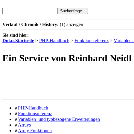
Verlauf / Chronik / History:
(1)
anzeigen
Sie sind hier:
Doku-Startseite
≥
PHP-Handbuch
≥
Funktionsreferenz
≥
Variablen
Ein Service von Reinhard Neidl
∧
PHP-Handbuch
∧
Funktionsreferenz
∧
Variablen- und typbezogene Erweiterungen
∧
Arrays
∧
Array Funktionen