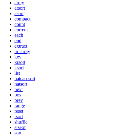
array
arsort
asort
compact
count
current
each
end
extract
in_array
key
krsort
ksort
list
natcasesort
natsort
next
pos
prev
range
reset
rsort
shuffle
sizeof
sort