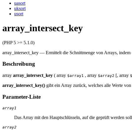
uasort
uksort
usort
array_intersect_key
(PHP 5 >= 5.1.0)
array_intersect_key
—
Ermittelt die Schnittmenge von Arrays, indem e
Beschreibung
array
array_intersect_key
(
array
,
array
[,
array
$array1
$array2
array_intersect_key()
gibt ein Array zurück, welches alle Werte vo
Parameter-Liste
array1
Das Array mit den Hauptschlüsseln, auf die geprüft werden soll
array2