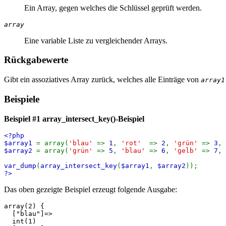
Ein Array, gegen welches die Schlüssel geprüft werden.
array
Eine variable Liste zu vergleichender Arrays.
Rückgabewerte
Gibt ein assoziatives Array zurück, welches alle Einträge von
array1
Beispiele
Beispiel #1
array_intersect_key()
-Beispiel
<?php
$array1
= array(
'blau'
=>
1
,
'rot'
=>
2
,
'grün'
=>
3
,
$array2
= array(
'grün'
=>
5
,
'blau'
=>
6
,
'gelb'
=>
7
,
var_dump
(
array_intersect_key
(
$array1
,
$array2
));
?>
Das oben gezeigte Beispiel erzeugt folgende Ausgabe:
array(2) {

  ["blau"]=>

  int(1)
