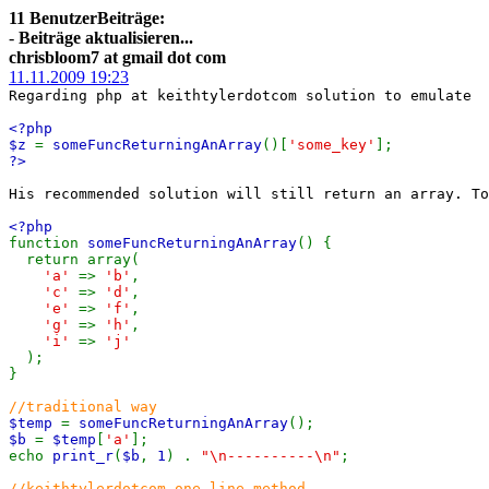
11 BenutzerBeiträge:
-
Beiträge aktualisieren...
chrisbloom7 at gmail dot com
11.11.2009 19:23
Regarding php at keithtylerdotcom solution to emulate
<?php
$z
=
someFuncReturningAnArray
()[
'some_key'
];
?>
His recommended solution will still return an array. To
<?php
function
someFuncReturningAnArray
() {
return array(
'a'
=>
'b'
,
'c'
=>
'd'
,
'e'
=>
'f'
,
'g'
=>
'h'
,
'i'
=>
'j'
);
}
//traditional way
$temp
=
someFuncReturningAnArray
();
$b
=
$temp
[
'a'
];
echo
print_r
(
$b
,
1
) .
"\n----------\n"
;
//keithtylerdotcom one-line method