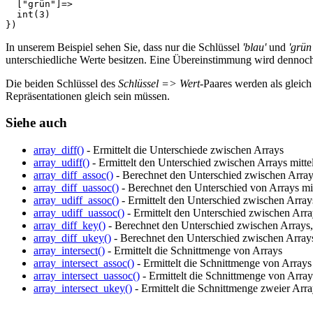
  ["grün"]=>

  int(3)

In unserem Beispiel sehen Sie, dass nur die Schlüssel
'blau'
und
'grün
unterschiedliche Werte besitzen. Eine Übereinstimmung wird dennoch 
Die beiden Schlüssel des
Schlüssel => Wert
-Paares werden als gleic
Repräsentationen gleich sein müssen.
Siehe auch
array_diff()
- Ermittelt die Unterschiede zwischen Arrays
array_udiff()
- Ermittelt den Unterschied zwischen Arrays mitte
array_diff_assoc()
- Berechnet den Unterschied zwischen Arrays
array_diff_uassoc()
- Berechnet den Unterschied von Arrays mi
array_udiff_assoc()
- Ermittelt den Unterschied zwischen Arrays
array_udiff_uassoc()
- Ermittelt den Unterschied zwischen Array
array_diff_key()
- Berechnet den Unterschied zwischen Arrays, 
array_diff_ukey()
- Berechnet den Unterschied zwischen Arrays 
array_intersect()
- Ermittelt die Schnittmenge von Arrays
array_intersect_assoc()
- Ermittelt die Schnittmenge von Array
array_intersect_uassoc()
- Ermittelt die Schnittmenge von Array
array_intersect_ukey()
- Ermittelt die Schnittmenge zweier Arra