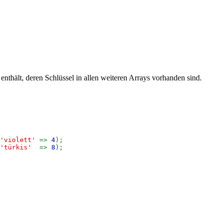
enthält, deren Schlüssel in allen weiteren Arrays vorhanden sind.
'violett'
=>
4
);
'türkis'
=>
8
);