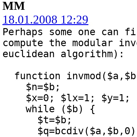
MM
18.01.2008 12:29
Perhaps some one can fi
compute the modular inv
euclidean algorithm):
function invmod($a,$b
$n=$b;
$x=0; $lx=1; $y=1; 
while ($b) {
$t=$b;
$q=bcdiv($a,$b,0)