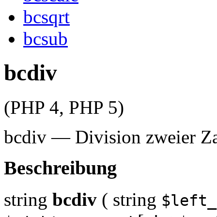
bcsqrt
bcsub
bcdiv
(PHP 4, PHP 5)
bcdiv
—
Division zweier Z
Beschreibung
string
bcdiv
(
string
$left_