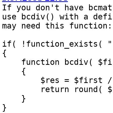
If you don't have bcmat
use bcdiv() with a defi
may need this function:
if( !function_exists( "
{
function bcdiv( $firs
{
$res = $first / $
return round( $res
}
}