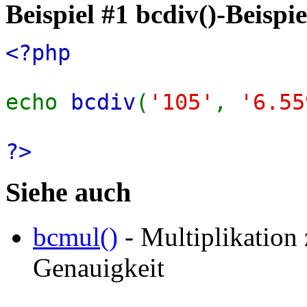
Beispiel #1
bcdiv()
-Beispie
<?php
echo
bcdiv
(
'105'
,
'6.55
?>
Siehe auch
bcmul()
- Multiplikation 
Genauigkeit