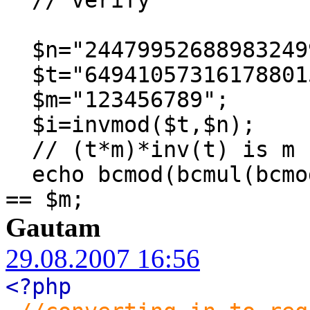
$n="244799526889832499
$t="649410573161788015
$m="123456789";
$i=invmod($t,$n);
// (t*m)*inv(t) is m
echo bcmod(bcmul(bcmod
== $m;
Gautam
29.08.2007 16:56
<?php