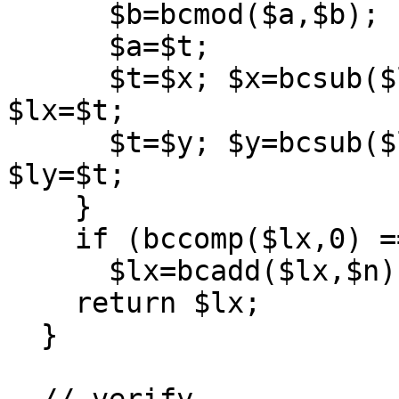
$b=bcmod($a,$b);
$a=$t;
$t=$x; $x=bcsub($lx,
$lx=$t;
$t=$y; $y=bcsub($ly,
$ly=$t;
}
if (bccomp($lx,0) =
$lx=bcadd($lx,$n)
return $lx;
}
// verify