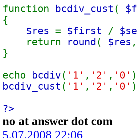
function
bcdiv_cust
(
$f
{
$res
=
$first
/
$se
return
round
(
$res
}
echo
bcdiv
(
'1'
,
'2'
,
'0'
bcdiv_cust
(
'1'
,
'2'
,
'0'
?>
no at answer dot com
5.07.2008 22:06