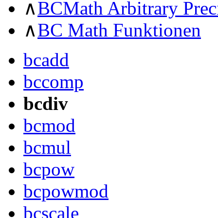
∧
BCMath Arbitrary Prec
∧
BC Math Funktionen
bcadd
bccomp
bcdiv
bcmod
bcmul
bcpow
bcpowmod
bcscale