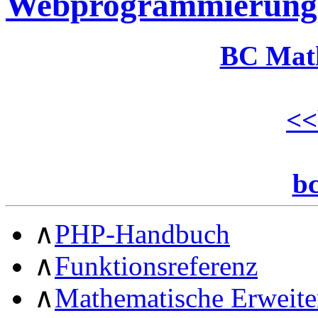
Webprogrammierung
BC Mat
<<
b
∧
PHP-Handbuch
∧
Funktionsreferenz
∧
Mathematische Erweit