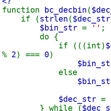
<?
function
bc_decbin
(
$dec
if (
strlen
(
$dec_str
$bin_str
=
''
;
do {
if (((int)
$
%
2
) ===
0
)
$bin_s
else
$bin_s
$dec_str
=
} while (
$dec_s