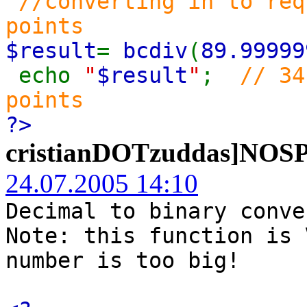
//converting in to req
points
$result
=
bcdiv
(
89.99999
echo
"
$result
"
;
// 34
points
?>
cristianDOTzuddas]NO
24.07.2005 14:10
Decimal to binary conve
Note: this function is 
number is too big!