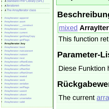
∧
Standard PHP Library (SPL)
∧
Iteratoren
∧
The ArrayIterator class
Beschreibun
ArrayIterator::append
ArrayIterator::asort
mixed
ArrayIte
ArrayIterator::__construct
ArrayIterator::count
ArrayIterator::current
ArrayIterator::getArrayCopy
This function re
ArrayIterator::getFlags
ArrayIterator::key
ArrayIterator::ksort
ArrayIterator::natcasesort
Parameter-Li
ArrayIterator::natsort
ArrayIterator::next
ArrayIterator::offsetExists
ArrayIterator::offsetGet
Diese Funktion 
ArrayIterator::offsetSet
ArrayIterator::offsetUnset
ArrayIterator::rewind
ArrayIterator::seek
Rückgabewe
ArrayIterator::serialize
ArrayIterator::setFlags
ArrayIterator::uasort
ArrayIterator::uksort
The current
arr
ArrayIterator::unserialize
ArrayIterator::valid