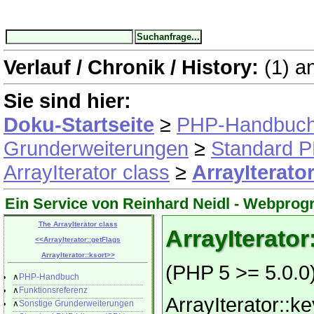
Verlauf / Chronik / History:
(1)
a
Sie sind hier:
Doku-Startseite
≥
PHP-Handbuc
Grunderweiterungen
≥
Standard P
ArrayIterator class
≥
ArrayIterato
Ein Service von Reinhard Neidl -
Webprog
The ArrayIterator class
ArrayIterator
<<
ArrayIterator::getFlags
ArrayIterator::ksort
>>
(PHP 5 >= 5.0.0
∧
PHP-Handbuch
∧
Funktionsreferenz
ArrayIterator::ke
∧
Sonstige Grunderweiterungen