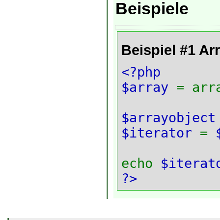
Beispiele
Beispiel #1
Arr
<?php
$array
= arr
$arrayobjec
$iterator
=
echo
$iterat
?>