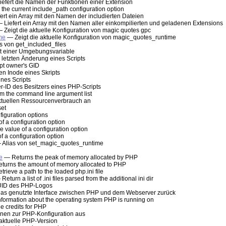
efert die Namen der Funktionen einer Extension
the current include_path configuration option
ert ein Array mit den Namen der includierten Dateien
 Liefert ein Array mit den Namen aller einkompilierten und geladenen Extensions
 Zeigt die aktuelle Konfiguration von magic quotes gpc
me
— Zeigt die aktuelle Konfiguration von magic_quotes_runtime
s von get_included_files
t einer Umgebungsvariable
 letzten Änderung eines Scripts
pt owner's GID
en Inode eines Skripts
nes Scripts
r-ID des Besitzers eines PHP-Scripts
m the command line argument list
ktuellen Ressourcenverbrauch an
set
figuration options
f a configuration option
 value of a configuration option
f a configuration option
Alias von set_magic_quotes_runtime
e
— Returns the peak of memory allocated by PHP
turns the amount of memory allocated to PHP
rieve a path to the loaded php.ini file
Return a list of .ini files parsed from the additional ini dir
ID des PHP-Logos
as genutzte Interface zwischen PHP und dem Webserver zurück
formation about the operating system PHP is running on
he credits for PHP
onen zur PHP-Konfiguration aus
 aktuelle PHP-Version