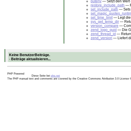
putenv
— Setzt den Wert
restore_include_path
— R
set_include_path
— Sets 
set_magic_quotes_runti
set_time_limit
— Legt die
sys_get_temp_dir
— Retur
version_compare
— Compa
zend_logo_guid
— Die G
zend_thread_id
— Returns
zend_version
— Liefert d
Keine BenutzerBeiträge.
-
Beiträge aktualisieren...
Diese Seite bei
php.net
The PHP manual text and comments are covered by the Creative Commons Attribution 3.0 License