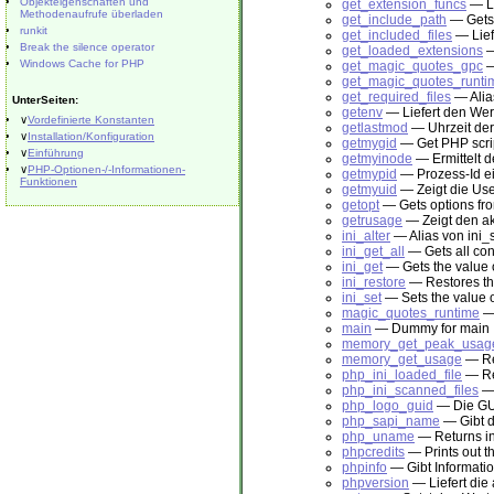
Objekteigenschaften und
get_extension_funcs
— Li
Methodenaufrufe überladen
get_include_path
— Gets 
runkit
get_included_files
— Lief
Break the silence operator
get_loaded_extensions
—
Windows Cache for PHP
get_magic_quotes_gpc
—
get_magic_quotes_runti
get_required_files
— Alia
UnterSeiten:
getenv
— Liefert den Wer
∨
Vordefinierte Konstanten
getlastmod
— Uhrzeit der
∨
Installation/Konfiguration
getmygid
— Get PHP scri
∨
Einführung
getmyinode
— Ermittelt d
∨
PHP-Optionen-/-Informationen-
getmypid
— Prozess-Id ei
Funktionen
getmyuid
— Zeigt die Use
getopt
— Gets options fro
getrusage
— Zeigt den a
ini_alter
— Alias von ini_
ini_get_all
— Gets all con
ini_get
— Gets the value o
ini_restore
— Restores the
ini_set
— Sets the value o
magic_quotes_runtime
— 
main
— Dummy for main
memory_get_peak_usag
memory_get_usage
— Re
php_ini_loaded_file
— Ret
php_ini_scanned_files
— 
php_logo_guid
— Die GU
php_sapi_name
— Gibt d
php_uname
— Returns in
phpcredits
— Prints out t
phpinfo
— Gibt Informati
phpversion
— Liefert die