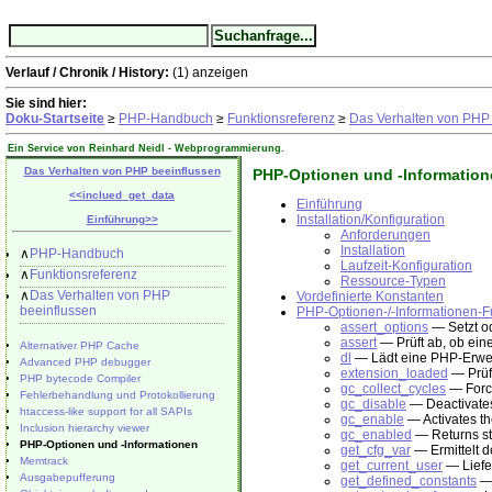
Verlauf / Chronik / History:
(1)
anzeigen
Sie sind hier:
Doku-Startseite
≥
PHP-Handbuch
≥
Funktionsreferenz
≥
Das Verhalten von PHP
Ein Service von Reinhard Neidl -
Webprogrammierung
.
Das Verhalten von PHP beeinflussen
PHP-Optionen und -Information
<<
inclued_get_data
Einführung
Installation/Konfiguration
Einführung
>>
Anforderungen
Installation
∧
PHP-Handbuch
Laufzeit-Konfiguration
∧
Funktionsreferenz
Ressource-Typen
∧
Das Verhalten von PHP
Vordefinierte Konstanten
beeinflussen
PHP-Optionen-/-Informationen-F
assert_options
— Setzt od
assert
— Prüft ab, ob ein
Alternativer PHP Cache
dl
— Lädt eine PHP-Erweit
Advanced PHP debugger
extension_loaded
— Prüft
PHP bytecode Compiler
gc_collect_cycles
— Force
Fehlerbehandlung und Protokollierung
gc_disable
— Deactivates 
htaccess-like support for all SAPIs
gc_enable
— Activates the
Inclusion hierarchy viewer
gc_enabled
— Returns sta
PHP-Optionen und -Informationen
get_cfg_var
— Ermittelt d
Memtrack
get_current_user
— Liefe
Ausgabepufferung
get_defined_constants
— 