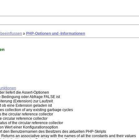
 beeinflussen
≥
PHP-Optionen und -Informationen
en
unktionen
er liefert die Assert-Optionen
e Bedingung oder Abfrage FALSE ist
erung (Extension) zur Laufzeit
 ob eine Extension geladen ist
s collection of any existing garbage cycles
the circular reference collector
 circular reference collector
tus of the circular reference collector
en Wert einer Konfigurationsoption
rt den Benutzernamen des Besitzers des aktuellen PHP-Skripts
Returns an associative array with the names of all the constants and their values