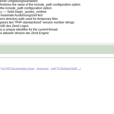
 einer Umgebungsvariablen.
estores the value of the include_path configuration option
the include_path configuration option
me
— Setzt magic_quotes_runtime
 maximale Ausführungszeit fest
ns directory path used for temporary files
res two "PHP-standardized" version number strings
UID des Zend Logos
 a unique identifier for the current thread
ie aktuelle Version der Zend Engine
 ©
the PHP Documentation Group
-
Impressum
-
mail("TO:Reinhard Neidl",...)