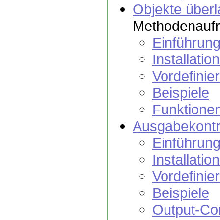
Objekte über
Methodenaufr
Einführun
Installatio
Vordefinie
Beispiele
Funktione
Ausgabekontr
Einführun
Installatio
Vordefinie
Beispiele
Output-Con