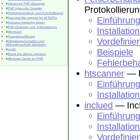
∨
Advanced PHP debugger
Protokollieru
∨
PHP bytecode Compiler
∨
Fehlerbehandlung und Protokollierung
Einführun
∨
htaccess-like support for all SAPIs
∨
Inclusion hierarchy viewer
∨
PHP-Optionen und -Informationen
Installatio
∨
Memtrack
∨
Ausgabepufferung
Vordefinie
∨
Objekteigenschaften und
Methodenaufrufe überladen
Beispiele
∨
runkit
∨
Break the silence operator
∨
Windows Cache for PHP
Fehlerbeh
htscanner
— h
Einführun
Installatio
inclued
— Incl
Einführun
Installatio
Vordefinie