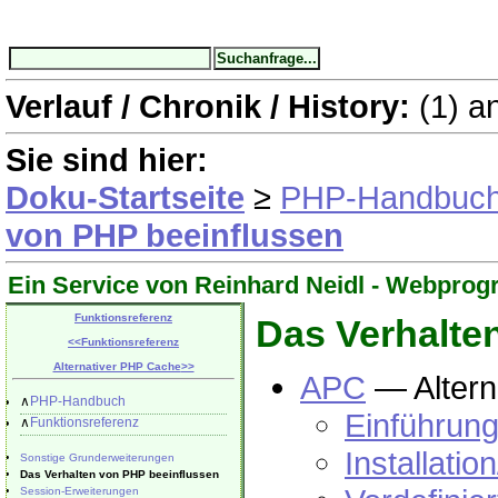
Verlauf / Chronik / History:
(1)
a
Sie sind hier:
Doku-Startseite
≥
PHP-Handbuc
von PHP beeinflussen
Ein Service von Reinhard Neidl -
Webprog
Funktionsreferenz
Das Verhalte
<<
Funktionsreferenz
Alternativer PHP Cache
>>
APC
— Altern
∧
PHP-Handbuch
Einführun
∧
Funktionsreferenz
Installatio
Sonstige Grunderweiterungen
Das Verhalten von PHP beeinflussen
Session-Erweiterungen