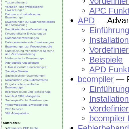
Vordefinie
Textverarbeitung
Variablen- und typbezogene
APC Funkt
Erweiterungen
Datums- und zeitrelevante
APD
— Advan
Erweiterungen
Erweiterungen zur Datenkompression
und Archivierung
Einführun
Kreditkartendaten-Verarbeitung
Kryptografische Erweiterungen
Installatio
Datenbankerweiterungen
Dateisystemrelevante Erweiterungen
Erweiterungen zur Prozesskontrolle
Vordefinie
Unterstützung menschlicher Sprache
und Zeichenkodierung
Beispiele
Mathematische Erweiterungen
Authentifizierungsdienste
APD Funkt
E-Mail-relevante Erweiterungen
Sonstige Dienste
Suchmaschinenerweiterungen
bcompiler
— P
Manipulation von Audioformaten
Eingabezeilenspezifische
Einführun
Erweiterungen
Bildverarbeitung und -generierung
Installatio
Non-Text MIME-Ausgaben
Serverspezifische Erweiterungen
Windowsbasierte Erweiterungen
Vordefinie
Web Services
XML-Manipulation
bcompiler 
UnterSeiten:
Fehlerbehand
∨
Alternativer PHP Cache