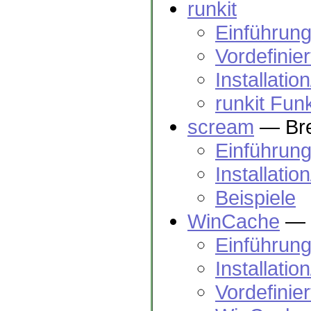
runkit
Einführun
Vordefinie
Installatio
runkit Fun
scream
— Bre
Einführun
Installatio
Beispiele
WinCache
— 
Einführun
Installatio
Vordefinie