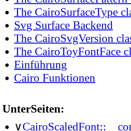
The CairoSurfaceType cl
Svg Surface Backend
The CairoSvgVersion cla
The CairoToyFontFace cl
Einführung
Cairo Funktionen
UnterSeiten:
∨
CairoScaledFont::__con