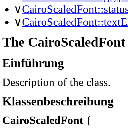
∨
CairoScaledFont::status
∨
CairoScaledFont::textEx
The CairoScaledFont 
Einführung
Description of the class.
Klassenbeschreibung
CairoScaledFont
{