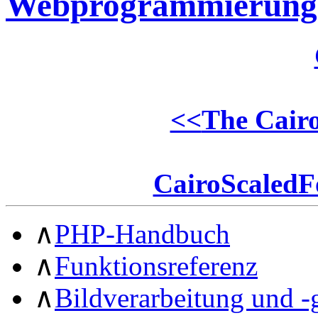
Webprogrammierung
<<
The Cair
CairoScaledF
∧
PHP-Handbuch
∧
Funktionsreferenz
∧
Bildverarbeitung und -