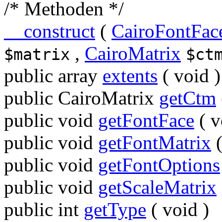
/* Methoden */
__construct
(
CairoFontFac
,
CairoMatrix
$matrix
$ct
public
array
extents
(
void
)
public
CairoMatrix
getCtm
public
void
getFontFace
(
v
public
void
getFontMatrix
public
void
getFontOptions
public
void
getScaleMatrix
public
int
getType
(
void
)