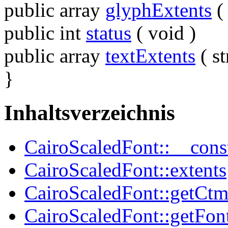
public
array
glyphExtents
public
int
status
(
void
)
public
array
textExtents
(
st
}
Inhaltsverzeichnis
CairoScaledFont::__cons
CairoScaledFont::extents
CairoScaledFont::getCt
CairoScaledFont::getFon