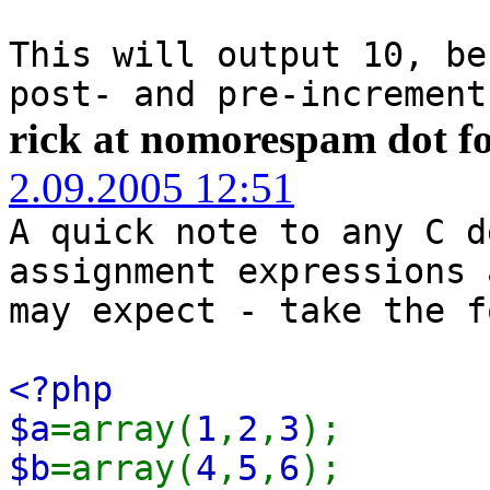
This will output 10, be
post- and pre-increment
rick at nomorespam dot fo
2.09.2005 12:51
A quick note to any C d
assignment expressions 
may expect - take the f
<?php
$a
=array(
1
,
2
,
3
);
$b
=array(
4
,
5
,
6
);