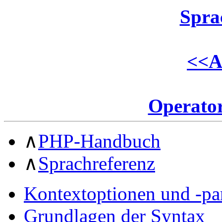
Spra
<<
A
Operato
∧
PHP-Handbuch
∧
Sprachreferenz
Kontextoptionen und -pa
Grundlagen der Syntax