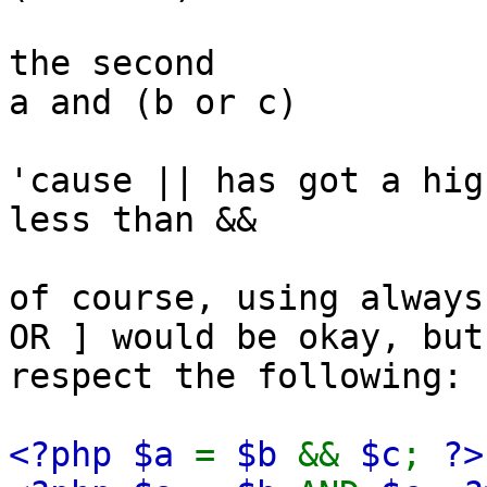
the second
a and (b or c)
'cause || has got a hig
less than &&
of course, using always
OR ] would be okay, but
respect the following:
<?php $a
=
$b
&&
$c
;
?>