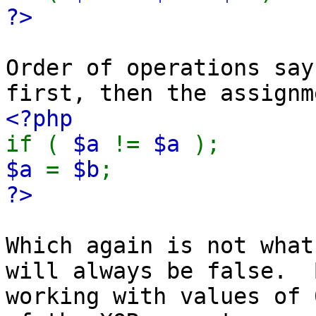
?>
Order of operations say
first, then the assignm
<?php
if (
$a
!=
$a
);
$a
=
$b
;
?>
Which again is not what
will always be false. 
working with values of 