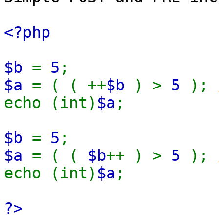
<?php
$b
=
5
;
$a
= ( ( ++
$b
) >
5
);
echo (int)
$a
;
$b
=
5
;
$a
= ( (
$b
++ ) >
5
);
echo (int)
$a
;
?>