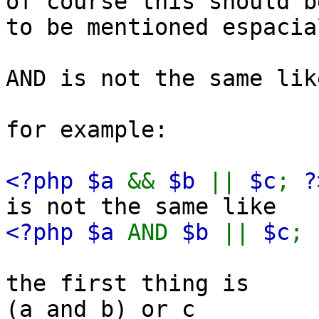
of course this should b
to be mentioned espacia
AND is not the same lik
for example:
<?php $a
&&
$b
||
$c
;
?
is not the same like
<?php $a
AND
$b
||
$c
;
the first thing is
(a and b) or c