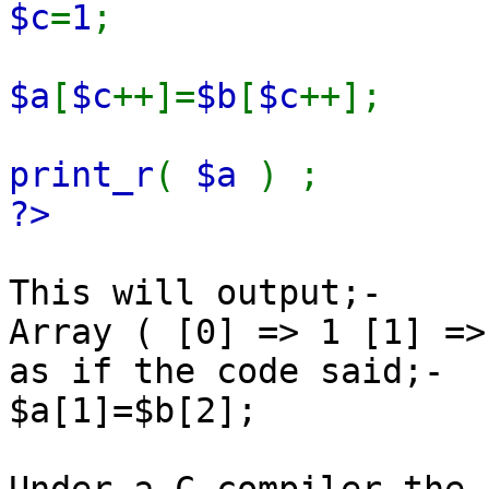
$c
=
1
;
$a
[
$c
++]=
$b
[
$c
++];
print_r
(
$a
) ;
?>
This will output;-
Array ( [0] => 1 [1] =>
as if the code said;-
$a[1]=$b[2];
Under a C compiler the 