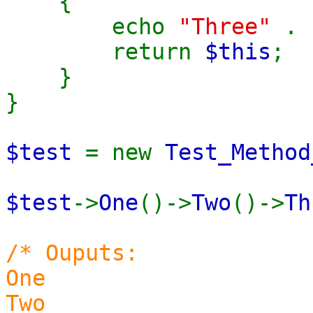
{
echo
"Three"
.
return
$this
;
}
}
$test
= new
Test_Method
$test
->
One
()->
Two
()->
Th
/* Ouputs:
One
Two