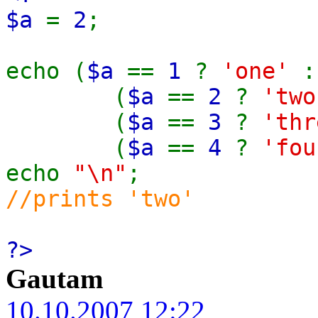
$a
=
2
;
echo (
$a
==
1
?
'one'
:
(
$a
==
2
?
'tw
(
$a
==
3
?
'th
(
$a
==
4
?
'fo
echo
"\n"
;
//prints 'two'
?>
Gautam
10.10.2007 12:22