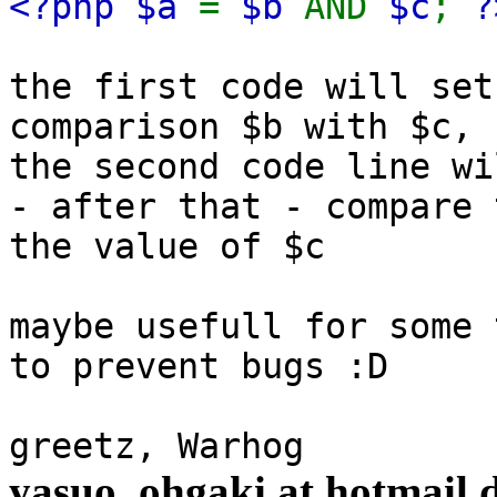
<?php $a
=
$b
AND
$c
;
?
the first code will set
comparison $b with $c, 
the second code line wi
- after that - compare 
the value of $c
maybe usefull for some 
to prevent bugs :D
greetz, Warhog
yasuo_ohgaki at hotmail 