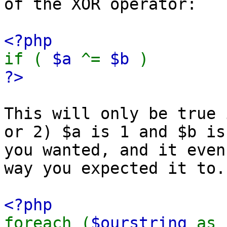
of the XOR operator:
<?php
if (
$a
^=
$b
)
?>
This will only be true 
or 2) $a is 1 and $b i
you wanted, and it even
way you expected it to.
<?php
foreach (
$ourstring
as