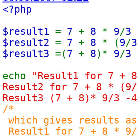
<?php
$result1
=
7
+
8
*
9
/
3
$result2
=
7
+
8
* (
9
/
$result3
=(
7
+
8
)*
9
/
3
echo
"Result1 for 7 + 
Result2 for 7 + 8 * (9
Result3 (7 + 8)* 9/3 -
/*
which gives results as
Result1 for 7 + 8 * 9/