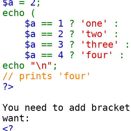
$a
=
2
;
echo (
$a
==
1
?
'one'
:
$a
==
2
?
'two'
:
$a
==
3
?
'three'
:
$a
==
4
?
'four'
:
echo
"\n"
;
// prints 'four'
?>
You need to add bracket
want:
<?