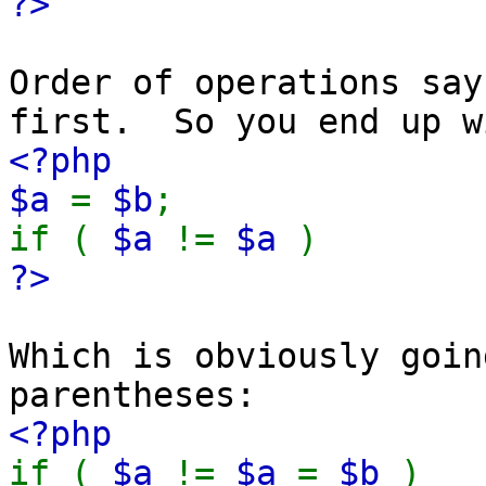
?>
Order of operations say
first. So you end up w
<?php
$a
=
$b
;
if (
$a
!=
$a
)
?>
Which is obviously goi
parentheses:
<?php
if (
$a
!=
$a
=
$b
)