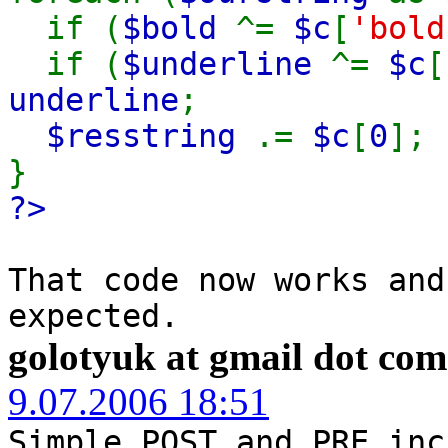
if (
$bold
^=
$c
[
'bold
if (
$underline
^=
$c
[
underline
;
$resstring
.=
$c
[
0
];
}
?>
That code now works and
expected.
golotyuk at gmail dot com
9.07.2006 18:51
Simple POST and PRE inc